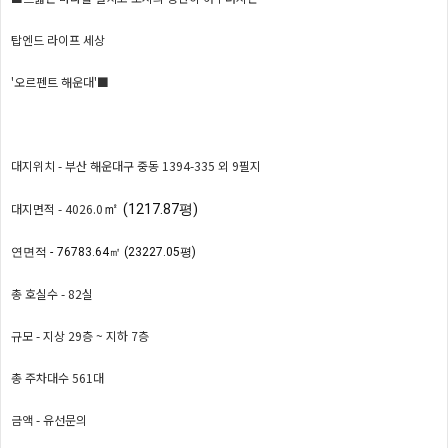
탑엔드 라이프 세상
'오르펜트 해운대'■
대지위치 - 부산 해운대구 중동 1394-335 외 9필지
㎡
대지면적 - 4026.0
(1217.87평)
연면적 -
76783.64
㎡ (23227.05평)
총 호실수 - 82실
규모 - 지상 29층 ~ 지하 7층
총 주차대수 561대
금액 - 유선문의