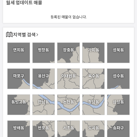
월세 업데이트 매물
등록된 매물이 없습니다.
지역별 검색
연희동
평창동
장충동
가회동
성북동
마포구
용산구
이태원동
옥수동
성수동
동빙고동
한남동
논현동
청담동
삼성동
방배동
반포동
서초동
도곡동
송파구