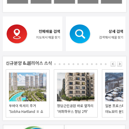
전체매물 검색
상세 검색
지도에서 매물 찾기
검색해서 매물 찾기
신규분양 & 엘리어스 소식
두바이 럭셔리 주거
청담근린공원 바로 옆자리
일본 프로스타일
'Sobha Hartland Ⅱ 쇼
'어퍼하우스 청담 2차'
야노모리 분양 
바 하트랜…