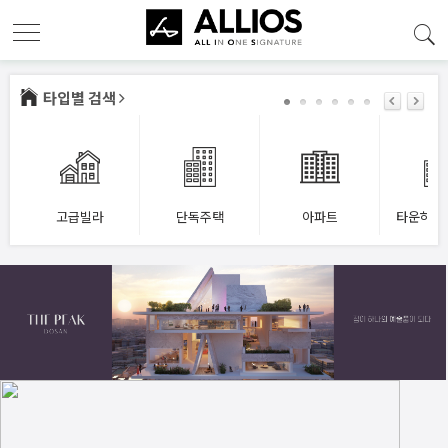
타입별 검색
고급빌라
단독주택
아파트
타운하우
형)