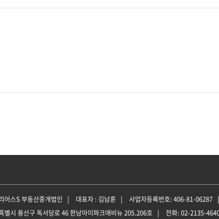
엘리어스S 부동산중개법인
대표자 : 김남훈
사업자등록번호: 406-81-06287
특별시 용산구 독서당로 46 한남아이파크애비뉴 205.206호
전화: 02-2135-464