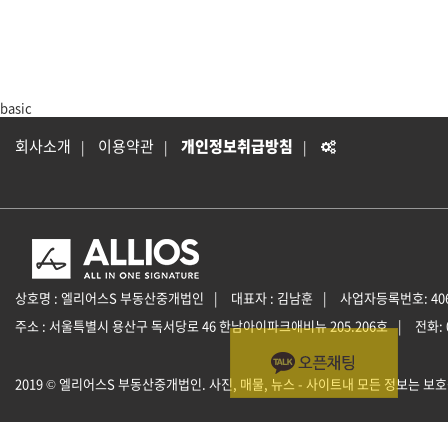
basic
회사소개
이용약관
개인정보취급방침
상호명 : 엘리어스S 부동산중개법인
대표자 : 김남훈
사업자등록번호: 406-
주소 :
서울특별시 용산구 독서당로 46 한남아이파크애비뉴 205.206호
전화: 
2019 © 엘리어스S 부동산중개법인. 사진, 매물, 뉴스 - 사이트내 모든 정보는 보호됩